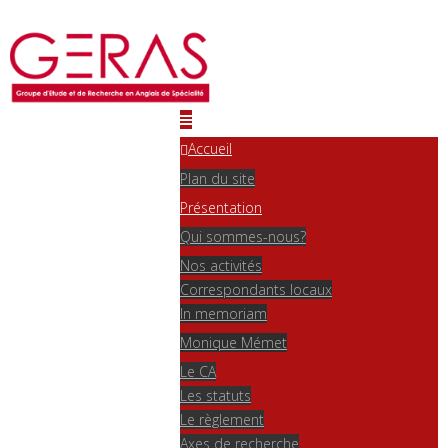
Accueil
Plan du site
Présentation
Qui sommes-nous?
Nos activités
Correspondants locaux
In memoriam
Monique Mémet
Le CA
Les statuts
Le règlement
Axes de recherche