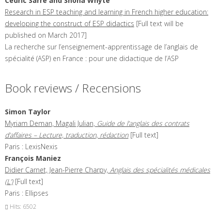
Cédric
Sarré
and Shona
Whyte
Research in ESP teaching and learning in French higher education:
developing the construct of ESP didactics
[Full text will be
published on March 2017]
La recherche sur l’enseignement-apprentissage de l’anglais de
spécialité (ASP) en France : pour une didactique de l’ASP
Book reviews / Recensions
Simon
Taylor
Myriam Deman, Magali Julian,
Guide de l’anglais des contrats
d’affaires – Lecture, traduction, rédaction
[Full text]
Paris : LexisNexis
François
Maniez
Didier Carnet, Jean-Pierre Charpy,
Anglais des spécialités médicales
(L’)
[Full text]
Paris : Ellipses
Hits: 6502