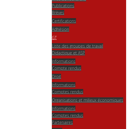
Publications
Brèves
Certifications
Adhésion
GT
Liste des groupes de travail
Didactique et ASP
Informations
Compte rendus
Droit
Informations
Comptes rendus
Organisations et milieux économiques
Informations
Comptes rendus
Partenaires