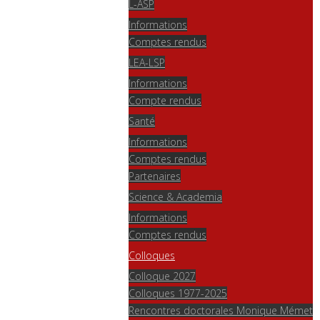
L-ASP
Informations
Comptes rendus
LEA-LSP
Informations
Compte rendus
Santé
Informations
Comptes rendus
Partenaires
Science & Academia
Informations
Comptes rendus
Colloques
Colloque 2027
Colloques 1977-2025
Rencontres doctorales Monique Mémet