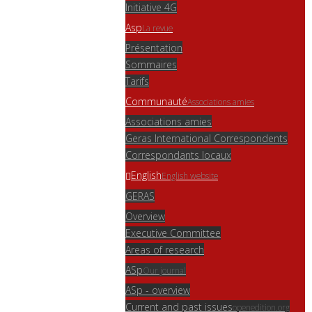
Initiative 4G
Asp
La revue
Présentation
Sommaires
Tarifs
Communauté
Associations amies
Associations amies
Geras International Correspondents
Correspondants locaux
English
English website
GERAS
Overview
Executive Committee
Areas of research
ASp
Our journal
ASp - overview
Current and past issues
openedition.org