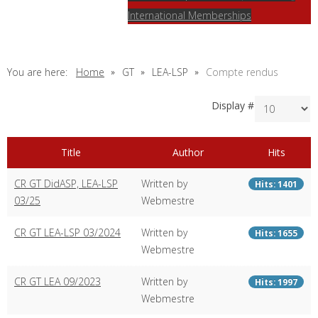
International Memberships
You are here:
Home
GT
LEA-LSP
Compte rendus
Display #
Title
Author
Hits
CR GT DidASP, LEA-LSP
Written by
Hits: 1401
03/25
Webmestre
CR GT LEA-LSP 03/2024
Written by
Hits: 1655
Webmestre
CR GT LEA 09/2023
Written by
Hits: 1997
Webmestre