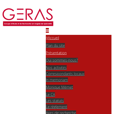
Accueil
Plan du site
Présentation
Qui sommes-nous?
Nos activités
Correspondants locaux
In memoriam
Monique Mémet
Le CA
Les statuts
Le règlement
Axes de recherche