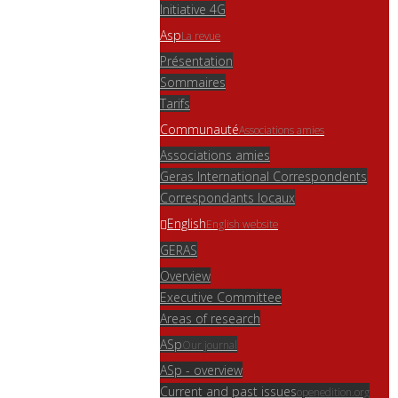
Initiative 4G
Asp
La revue
Présentation
Sommaires
Tarifs
Communauté
Associations amies
Associations amies
Geras International Correspondents
Correspondants locaux
English
English website
GERAS
Overview
Executive Committee
Areas of research
ASp
Our journal
ASp - overview
Current and past issues
openedition.org