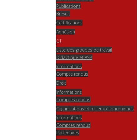
Publications
Brèves
Certifications
Adhésion
GT
Liste des groupes de travail
Didactique et ASP
Informations
Compte rendus
Droit
Informations
Comptes rendus
Organisations et milieux économiques
Informations
Comptes rendus
Partenaires