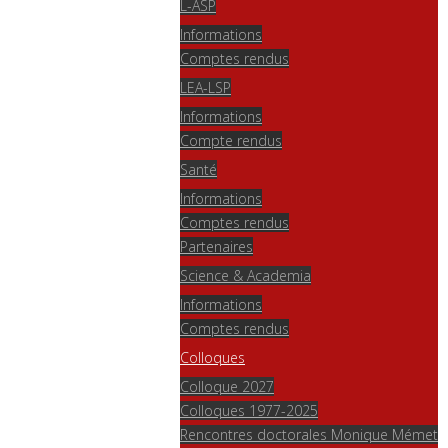
L-ASP
Informations
Comptes rendus
LEA-LSP
Informations
Compte rendus
Santé
Informations
Comptes rendus
Partenaires
Science & Academia
Informations
Comptes rendus
Colloques
Colloque 2027
Colloques 1977-2025
Rencontres doctorales Monique Mémet