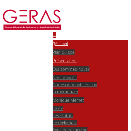
Accueil
Plan du site
Présentation
Qui sommes-nous?
Nos activités
Correspondants locaux
In memoriam
Monique Mémet
Le CA
Les statuts
Le règlement
Axes de recherche