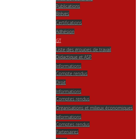
Publications
Brèves
Certifications
Adhésion
GT
Liste des groupes de travail
Didactique et ASP
Informations
Compte rendus
Droit
Informations
Comptes rendus
Organisations et milieux économiques
Informations
Comptes rendus
Partenaires