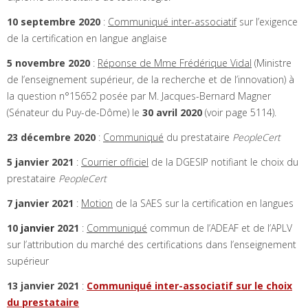
10 septembre 2020
:
Communiqué inter-associatif
sur l’exigence
de la certification en langue anglaise
5 novembre 2020
:
Réponse de Mme Frédérique Vidal
(Ministre
de l’enseignement supérieur, de la recherche et de l’innovation) à
la question n°15652 posée par M. Jacques-Bernard Magner
(Sénateur du Puy-de-Dôme) le
30 avril 2020
(voir page 5114).
23 décembre 2020
:
Communiqué
du prestataire
PeopleCert
5 janvier 2021
:
Courrier officiel
de la DGESIP notifiant le choix du
prestataire
PeopleCert
7 janvier 2021
:
Motion
de la SAES sur la certification en langues
10
janvier
2021
:
Communiqué
commun de l’ADEAF et de l’APLV
sur l’attribution du marché des certifications dans l’enseignement
supérieur
13 janvier 2021
:
Communiqué inter-associatif sur le choix
du prestataire