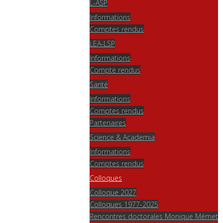
L-ASP
Informations
Comptes rendus
LEA-LSP
Informations
Compte rendus
Santé
Informations
Comptes rendus
Partenaires
Science & Academia
Informations
Comptes rendus
Colloques
Colloque 2027
Colloques 1977-2025
Rencontres doctorales Monique Mémet