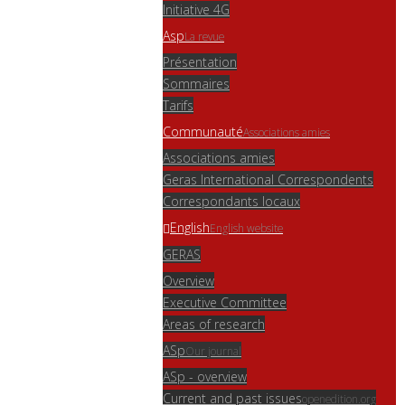
Initiative 4G
Asp
La revue
Présentation
Sommaires
Tarifs
Communauté
Associations amies
Associations amies
Geras International Correspondents
Correspondants locaux
English
English website
GERAS
Overview
Executive Committee
Areas of research
ASp
Our journal
ASp - overview
Current and past issues
openedition.org