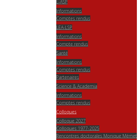
L-ASP
Informations
Comptes rendus
LEA-LSP
Informations
Compte rendus
Santé
Informations
Comptes rendus
Partenaires
Science & Academia
Informations
Comptes rendus
Colloques
Colloque 2027
Colloques 1977-2025
Rencontres doctorales Monique Mémet