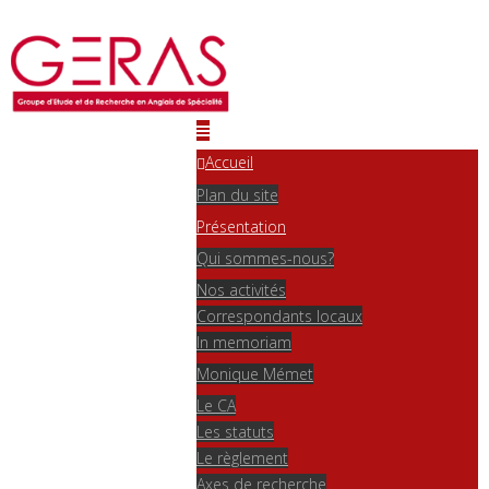
Accueil
Plan du site
Présentation
Qui sommes-nous?
Nos activités
Correspondants locaux
In memoriam
Monique Mémet
Le CA
Les statuts
Le règlement
Axes de recherche