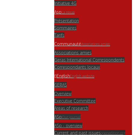
Initiative 4G
Asp
La revue
Présentation
Sommaires
Tarifs
Communauté
Associations amies
Associations amies
Geras International Correspondents
Correspondants locaux
English
English website
GERAS
Overview
Executive Committee
Areas of research
ASp
Our journal
ASp - overview
Current and past issues
openedition.org