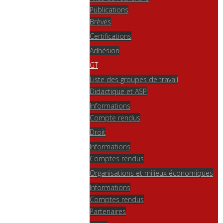
Publications
Brèves
Certifications
Adhésion
GT
Liste des groupes de travail
Didactique et ASP
Informations
Compte rendus
Droit
Informations
Comptes rendus
Organisations et milieux économiques
Informations
Comptes rendus
Partenaires