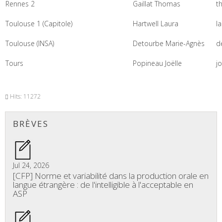
Rennes 2
Gaillat Thomas
t
Toulouse 1 (Capitole)
Hartwell Laura
la
Toulouse (INSA)
Detourbe Marie-Agnès
d
Tours
Popineau Joëlle
jo
Hits: 11272
BRÈVES
Jul 24, 2026
[CFP] Norme et variabilité dans la production orale en
langue étrangère : de l'intelligible à l'acceptable en
ASP