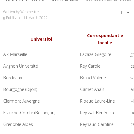
Written by
Webmestre
Published: 11 March 2022
Correspondant.e
Université
local.e
Aix-Marseille
Lacaze Grégoire
g
Avignon Université
Rey Carole
ca
Bordeaux
Braud Valérie
v
Bourgogne (Dijon)
Carnet Anaïs
a
Clermont Auvergne
Ribaud Laure-Line
l-
Franche-Comté (Besançon)
Reyssat Bénédicte
b
Grenoble Alpes
Peynaud Caroline
c