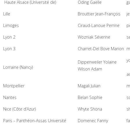
Haute Alsace (Université de)
Oding Gaëlle
ga
Lille
Brouttier Jean-François
je
Limoges
Ciraud-Lanoue Perrine
p
Lyon 2
Wozniak Séverine
s
Lyon 3
Charret-Del Bove Marion
m
yo
Dippenweiler Yolaine
Lorraine (Nancy)
Wilson Adam
a
Montpellier
Magali Julian
ma
Nantes
Belan Sophie
s
Nice (Côte d’Azur)
Whyte Shona
s
Paris – Panthéon-Assas Université
Domenec Fanny
f