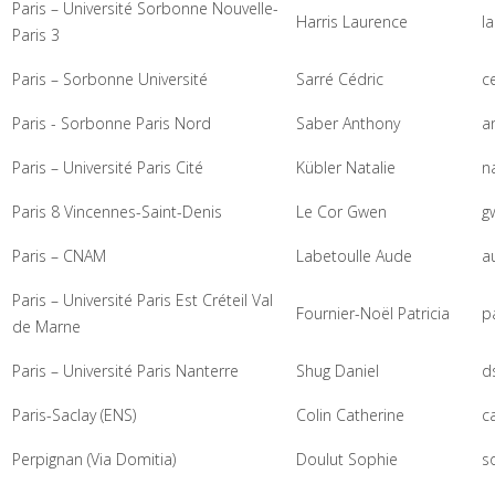
Paris – Université Sorbonne Nouvelle-
Harris Laurence
l
Paris 3
Paris – Sorbonne Université
Sarré Cédric
ce
Paris - Sorbonne Paris Nord
Saber Anthony
a
Paris – Université Paris Cité
Kübler Natalie
na
Paris 8 Vincennes-Saint-Denis
Le Cor Gwen
gw
Paris – CNAM
Labetoulle Aude
a
Paris – Université Paris Est Créteil Val
Fournier-Noël Patricia
pa
de Marne
Paris – Université Paris Nanterre
Shug Daniel
d
Paris-Saclay (ENS)
Colin Catherine
ca
Perpignan (Via Domitia)
Doulut Sophie
s