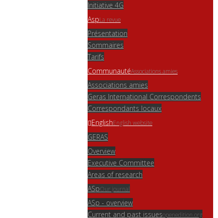
Initiative 4G
Asp
La revue
Présentation
Sommaires
Tarifs
Communauté
Associations amies
Associations amies
Geras International Correspondents
Correspondants locaux
English
English website
GERAS
Overview
Executive Committee
Areas of research
ASp
Our journal
ASp - overview
Current and past issues
openedition.org