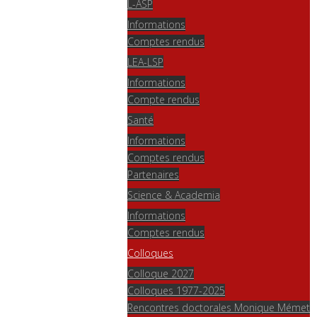
L-ASP
Informations
Comptes rendus
LEA-LSP
Informations
Compte rendus
Santé
Informations
Comptes rendus
Partenaires
Science & Academia
Informations
Comptes rendus
Colloques
Colloque 2027
Colloques 1977-2025
Rencontres doctorales Monique Mémet