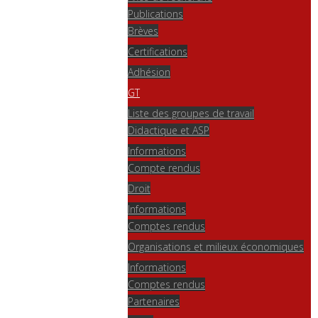
Publications
Brèves
Certifications
Adhésion
GT
Liste des groupes de travail
Didactique et ASP
Informations
Compte rendus
Droit
Informations
Comptes rendus
Organisations et milieux économiques
Informations
Comptes rendus
Partenaires