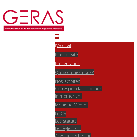
Accueil
Plan du site
Présentation
Qui sommes-nous?
Nos activités
Correspondants locaux
In memoriam
Monique Mémet
Le CA
Les statuts
Le règlement
Axes de recherche