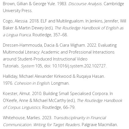
Brown, Gillian & George Yule. 1983.
Discourse Analysis
. Cambridge
University Press.
Cogo, Alessia. 2018. ELF and Multilingualism. In Jenkins, Jennifer, Will
Baker & Martin Dewey (ed.),
The Routledge Handbook of English as
a Lingua Franca.
Routledge, 357–68.
Dressen-Hammouda, Dacia & Ciara Wigham. 2022. Evaluating
Multimodal Literacy: Academic and Professional Interactions
around Student-Produced Instructional Video
Tutorials.
System
105, doi: 10.1016/j.system.202.102727.
Halliday, Michael Alexander Kirkwood & Ruqaiya Hasan.
1976.
Cohesion in English
. Longman.
Koester, Almut. 2010. Building Small Specialised Corpora. In
O’Keefe, Anne & Michael McCarthy (ed.),
The Routledge Handbook
of Corpus Linguistics
. Routledge, 66–79.
Whitehouse, Marlies. 2023.
Transdisciplinarity in Financial
Communication. Writing for Target Readers.
Palgrave Macmillan.