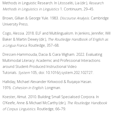
Methods in Linguistic Research. In Litosseliti, Lia (dir.),
Research
Methods in Linguistics
in Linguistics
1. Continuum, 29–45.
Brown, Gillian & George Yule. 1983.
Discourse Analysis
. Cambridge
University Press.
Cogo, Alessia. 2018. ELF and Multilingualism. In Jenkins, Jennifer, Will
Baker & Martin Dewey (dir.),
The Routledge Handbook of English as
a Lingua Franca.
Routledge, 357–68.
Dressen-Hammouda, Dacia & Ciara Wigham. 2022. Evaluating
Multimodal Literacy: Academic and Professional Interactions
around Student-Produced Instructional Video
Tutorials.
System
105, doi: 10.1016/j.system.202.102727.
Halliday, Michael Alexander Kirkwood & Ruqaiya Hasan.
1976.
Cohesion in English
. Longman.
Koester, Almut. 2010. Building Small Specialised Corpora. In
O’Keefe, Anne & Michael McCarthy (dir.),
The Routledge Handbook
of Corpus Linguistics
. Routledge, 66–79.