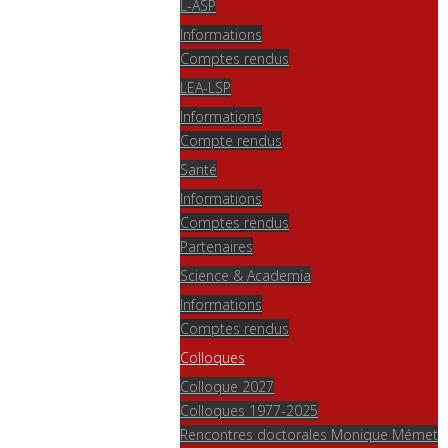
L-ASP
Informations
Comptes rendus
LEA-LSP
Informations
Compte rendus
Santé
Informations
Comptes rendus
Partenaires
Science & Academia
Informations
Comptes rendus
Colloques
Colloque 2027
Colloques 1977-2025
Rencontres doctorales Monique Mémet