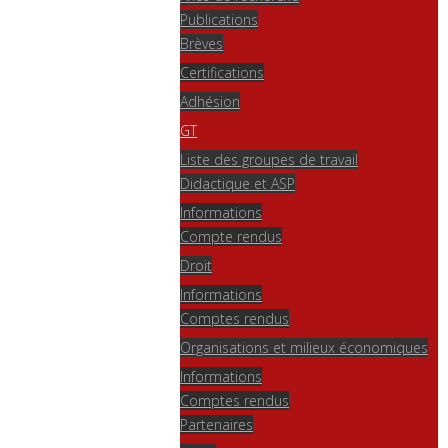
Publications
Brèves
Certifications
Adhésion
GT
Liste des groupes de travail
Didactique et ASP
Informations
Compte rendus
Droit
Informations
Comptes rendus
Organisations et milieux économiques
Informations
Comptes rendus
Partenaires