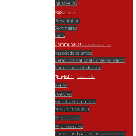
Initiative 4G
Asp
La revue
Présentation
Sommaires
Tarifs
Communauté
Associations amies
Associations amies
Geras International Correspondents
Correspondants locaux
English
English website
GERAS
Overview
Executive Committee
Areas of research
ASp
Our journal
ASp - overview
Current and past issues
openedition.org