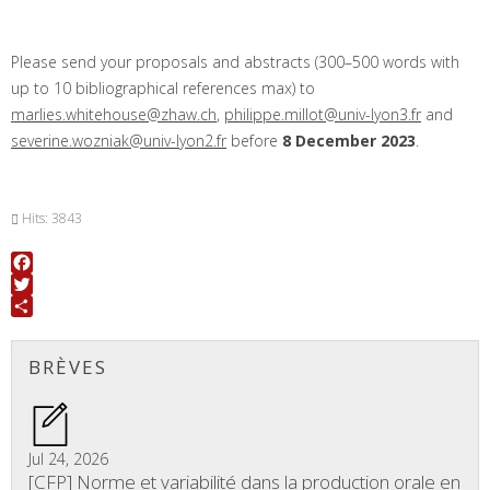
Please send your proposals and abstracts (300–500 words with
up to 10 bibliographical references max) to
marlies.whitehouse@zhaw.ch
,
philippe.millot@univ-lyon3.fr
and
severine.wozniak@univ-lyon2.fr
before
8 December 2023
.
Hits: 3843
Facebook
Twitter
Share
BRÈVES
Jul 24, 2026
[CFP] Norme et variabilité dans la production orale en