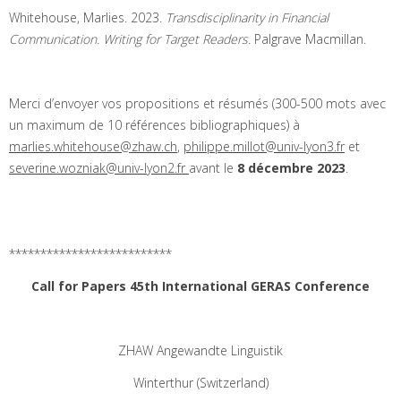
Whitehouse, Marlies. 2023.
Transdisciplinarity in Financial
Communication.
Writing for Target Readers.
Palgrave Macmillan.
Merci d’envoyer vos propositions et résumés (300-500 mots avec
un maximum de 10 références bibliographiques) à
marlies.whitehouse@zhaw.ch
,
philippe.millot@univ-lyon3.fr
et
severine.wozniak@univ-lyon2.fr
avant le
8 décembre 2023
.
**************************
Call for Papers 45th International GERAS Conference
ZHAW Angewandte Linguistik
Winterthur (Switzerland)