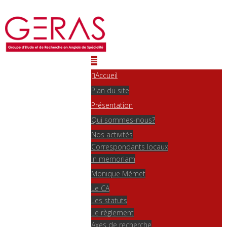
Accueil
Plan du site
Présentation
Qui sommes-nous?
Nos activités
Correspondants locaux
In memoriam
Monique Mémet
Le CA
Les statuts
Le règlement
Axes de recherche