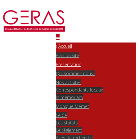
Accueil
Plan du site
Présentation
Qui sommes-nous?
Nos activités
Correspondants locaux
In memoriam
Monique Mémet
Le CA
Les statuts
Le règlement
Axes de recherche