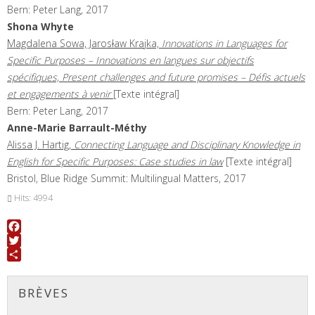
Bern: Peter Lang, 2017
Shona
Whyte
Magdalena Sowa, Jaros
l
aw Krajka,
Innovations in Languages for
Specific Purposes – Innovations en langues sur objectifs
spécifiques, Present challenges and future promises – Défis actuels
et engagements à venir
[Texte intégral]
Bern: Peter Lang, 2017
Anne-Marie
Barrault-Méthy
Alissa J. Hartig,
Connecting Language and Disciplinary Knowledge in
English for Specific Purposes: Case studies in law
[Texte intégral]
Bristol, Blue Ridge Summit: Multilingual Matters, 2017
Hits: 4994
Facebook
Twitter
Share
BRÈVES