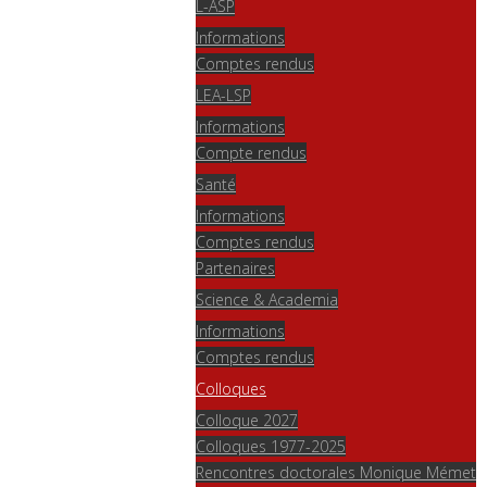
L-ASP
Informations
Comptes rendus
LEA-LSP
Informations
Compte rendus
Santé
Informations
Comptes rendus
Partenaires
Science & Academia
Informations
Comptes rendus
Colloques
Colloque 2027
Colloques 1977-2025
Rencontres doctorales Monique Mémet