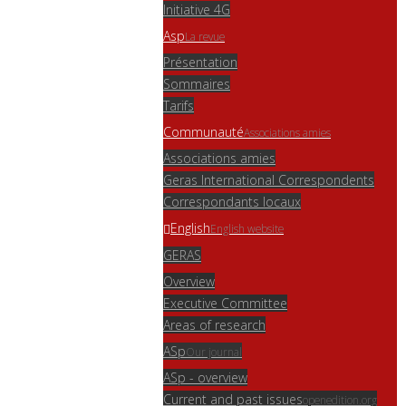
Initiative 4G
Asp
La revue
Présentation
Sommaires
Tarifs
Communauté
Associations amies
Associations amies
Geras International Correspondents
Correspondants locaux
English
English website
GERAS
Overview
Executive Committee
Areas of research
ASp
Our journal
ASp - overview
Current and past issues
openedition.org