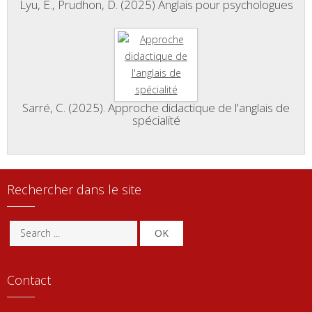
Lyu, E., Prudhon, D. (2025) Anglais pour psychologues
Sarré, C. (2025). Approche didactique de l'anglais de
spécialité
Rechercher dans le site
OK
Contact