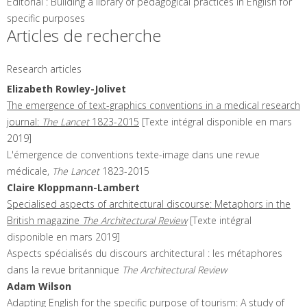
Editorial : Building a library of pedagogical practices in English for
specific purposes
Articles de recherche
Research articles
Elizabeth
Rowley-Jolivet
The emergence of text-graphics conventions in a medical research
journal:
The Lancet
1823-2015
[Texte intégral disponible en mars
2019]
L'émergence de conventions texte-image dans une revue
médicale,
The Lancet
1823-2015
Claire
Kloppmann-Lambert
Specialised aspects of architectural discourse: Metaphors in the
British magazine
The Architectural Review
[Texte intégral
disponible en mars 2019]
Aspects spécialisés du discours architectural : les métaphores
dans la revue britannique
The Architectural Review
Adam
Wilson
Adapting English for the specific purpose of tourism: A study of