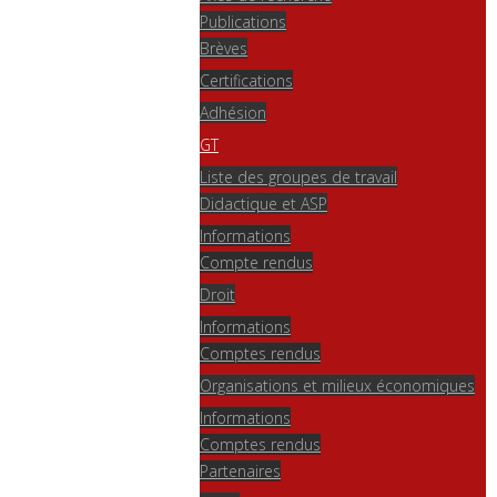
Publications
Brèves
Certifications
Adhésion
GT
Liste des groupes de travail
Didactique et ASP
Informations
Compte rendus
Droit
Informations
Comptes rendus
Organisations et milieux économiques
Informations
Comptes rendus
Partenaires