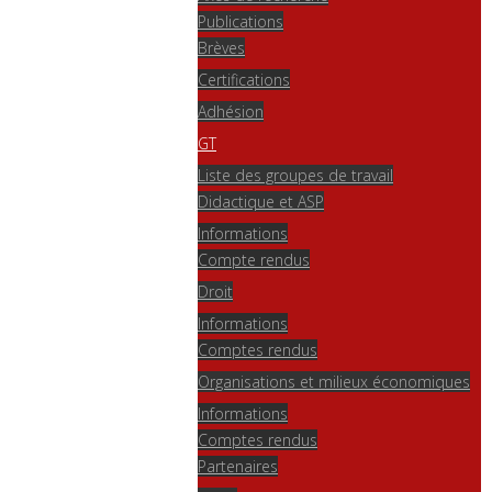
Publications
Brèves
Certifications
Adhésion
GT
Liste des groupes de travail
Didactique et ASP
Informations
Compte rendus
Droit
Informations
Comptes rendus
Organisations et milieux économiques
Informations
Comptes rendus
Partenaires