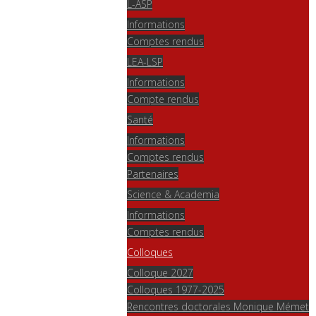
L-ASP
Informations
Comptes rendus
LEA-LSP
Informations
Compte rendus
Santé
Informations
Comptes rendus
Partenaires
Science & Academia
Informations
Comptes rendus
Colloques
Colloque 2027
Colloques 1977-2025
Rencontres doctorales Monique Mémet