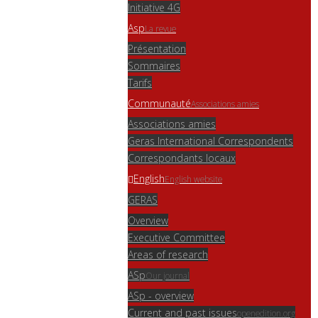
Initiative 4G
Asp
La revue
Présentation
Sommaires
Tarifs
Communauté
Associations amies
Associations amies
Geras International Correspondents
Correspondants locaux
English
English website
GERAS
Overview
Executive Committee
Areas of research
ASp
Our journal
ASp - overview
Current and past issues
openedition.org