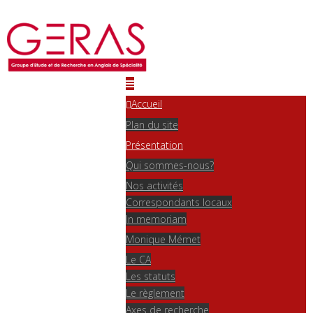
Accueil
Plan du site
Présentation
Qui sommes-nous?
Nos activités
Correspondants locaux
In memoriam
Monique Mémet
Le CA
Les statuts
Le règlement
Axes de recherche