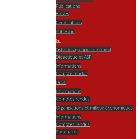
Publications
Brèves
Certifications
Adhésion
GT
Liste des groupes de travail
Didactique et ASP
Informations
Compte rendus
Droit
Informations
Comptes rendus
Organisations et milieux économiques
Informations
Comptes rendus
Partenaires