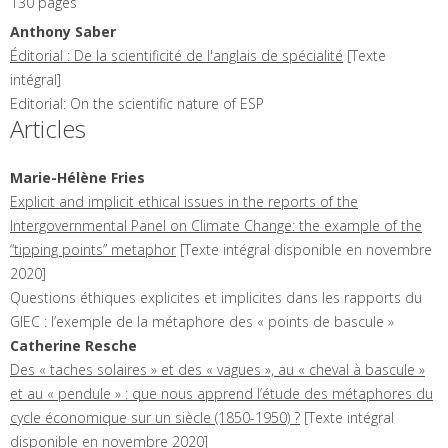
130 pages
Anthony
Saber
Éditorial : De la scientificité de l'anglais de spécialité
[Texte
intégral]
Editorial: On the scientific nature of ESP
Articles
Marie-Hélène
Fries
Explicit and implicit ethical issues in the reports of the
Intergovernmental Panel on Climate Change: the example of the
“tipping points” metaphor
[Texte intégral disponible en novembre
2020]
Questions éthiques explicites et implicites dans les rapports du
GIEC : l’exemple de la métaphore des « points de bascule
»
Catherine
Resche
Des « taches solaires » et des « vagues », au « cheval à bascule »
et au « pendule » : que nous apprend l’étude des métaphores du
cycle économique sur un siècle (1850-1950) ?
[Texte intégral
disponible en novembre 2020]