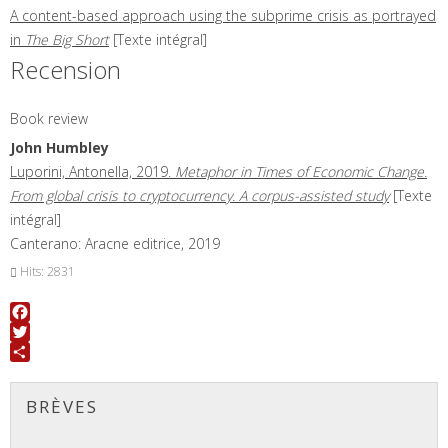
A content-based approach using the subprime crisis as portrayed
in
The Big Short
[Texte intégral]
Recension
Book review
John
Humbley
Luporini, Antonella, 2019.
Metaphor in Times of Economic Change.
From global crisis to cryptocurrency. A corpus-assisted study
[Texte
intégral]
Canterano: Aracne editrice, 2019
Hits: 2831
Facebook
Twitter
Share
BRÈVES