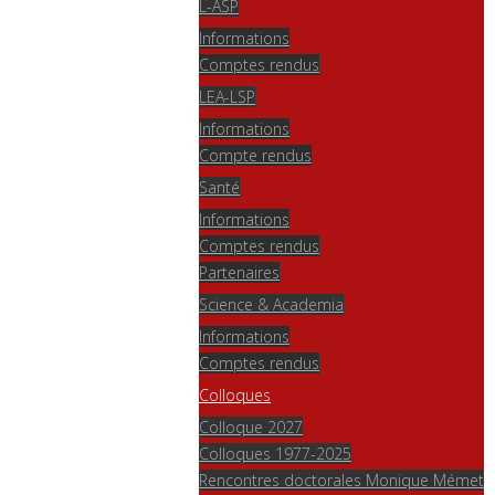
L-ASP
Informations
Comptes rendus
LEA-LSP
Informations
Compte rendus
Santé
Informations
Comptes rendus
Partenaires
Science & Academia
Informations
Comptes rendus
Colloques
Colloque 2027
Colloques 1977-2025
Rencontres doctorales Monique Mémet