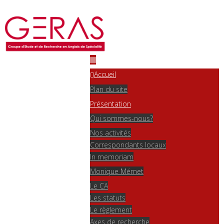
Accueil
Plan du site
Présentation
Qui sommes-nous?
Nos activités
Correspondants locaux
In memoriam
Monique Mémet
Le CA
Les statuts
Le règlement
Axes de recherche