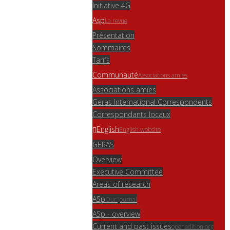
Initiative 4G
Asp
La revue
Présentation
Sommaires
Tarifs
Communauté
Associations amies
Associations amies
Geras International Correspondents
Correspondants locaux
English
English website
GERAS
Overview
Executive Committee
Areas of research
ASp
Our journal
ASp - overview
Current and past issues
openedition.org