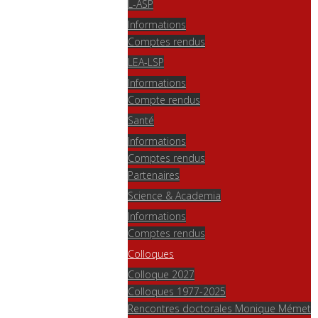
L-ASP
Informations
Comptes rendus
LEA-LSP
Informations
Compte rendus
Santé
Informations
Comptes rendus
Partenaires
Science & Academia
Informations
Comptes rendus
Colloques
Colloque 2027
Colloques 1977-2025
Rencontres doctorales Monique Mémet