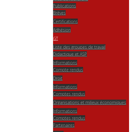
Publications
Brèves
Certifications
Adhésion
GT
Liste des groupes de travail
Didactique et ASP
Informations
Compte rendus
Droit
Informations
Comptes rendus
Organisations et milieux économiques
Informations
Comptes rendus
Partenaires