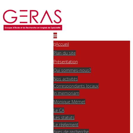
Accueil
Plan du site
Présentation
Qui sommes-nous?
Nos activités
Correspondants locaux
In memoriam
Monique Mémet
Le CA
Les statuts
Le règlement
Axes de recherche