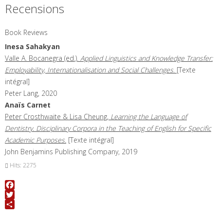
Recensions
Book Reviews
Inesa
Sahakyan
Valle A. Bocanegra (ed.).
Applied Linguistics and Knowledge Transfer:
Employability, Internationalisation and Social Challenges
.
[Texte
intégral]
Peter Lang, 2020
Anaïs
Carnet
Peter Crosthwaite & Lisa Cheung
,
Learning the Language
of
Dentistry
.
Disciplinary Corpora in the Teaching of English
for Specific
Academic Purposes
.
[Texte intégral]
John Benjamins Publishing Company, 2019
Hits: 2275
Facebook
Twitter
Share