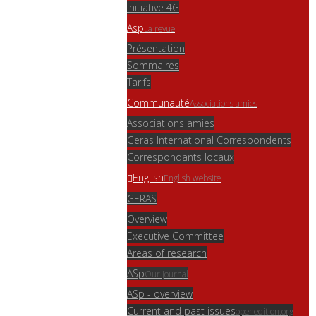
Initiative 4G
Asp
La revue
Présentation
Sommaires
Tarifs
Communauté
Associations amies
Associations amies
Geras International Correspondents
Correspondants locaux
English
English website
GERAS
Overview
Executive Committee
Areas of research
ASp
Our journal
ASp - overview
Current and past issues
openedition.org