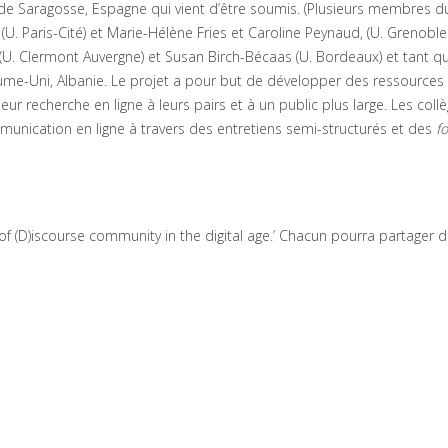
de Saragosse, Espagne qui vient d’être soumis. (Plusieurs membres d
U. Paris-Cité) et Marie-Hélène Fries et Caroline Peynaud, (U. Grenoble
 Clermont Auvergne) et Susan Birch-Bécaas (U. Bordeaux) et tant q
me-Uni, Albanie. Le projet a pour but de développer des ressources 
eur recherche en ligne à leurs pairs et à un public plus large. Les coll
munication en ligne à travers des entretiens semi-structurés et des
fo
of (D)iscourse community in the digital age.’ Chacun pourra partager 