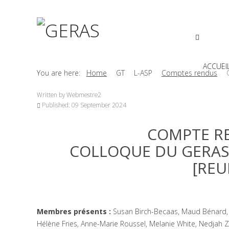
ACCUEI
You are here:
Home
GT
L-ASP
Comptes rendus
Written by
Webmestre2
Published: 09 September 2024
COMPTE RE
COLLOQUE DU GERAS 
[REU
Membres présents :
Susan Birch-Becaas, Maud Bénard,
Hélène Fries, Anne-Marie Roussel, Melanie White, Nedjah Z