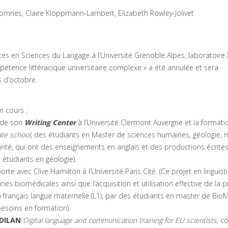
romnes, Claire Kloppmann-Lambert, Elizabeth Rowley-Jolivet
es en Sciences du Langage à l’Université Grenoble Alpes, laboratoire 
pétence littéracique universitaire complexe » a été annulée et sera
 d’octobre.
n cours :
 de son
Writing Center
à l’Université Clermont Auvergne et la formati
ate school
, des étudiants en Master de sciences humaines, géologie, 
anté, qui ont des enseignements en anglais et des productions écrites
s étudiants en géologie).
orte avec Clive Hamilton à l’Université Paris Cité. (Ce projet en linguist
ines biomédicales ainsi que l’acquisition et utilisation effective de la 
en français langue maternelle (L1), par des étudiants en master de Bio
 besoins en formation).
DILAN
Digital language and communication training for EU scientists
, c