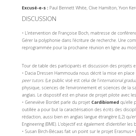
Excusé-e-s :
Paul Bennett White, Clive Hamilton, Yvon Ke
DISCUSSION
• L’intervention de Françoise Boch, maitresse de conférenc
Gérer la polyphonie dans l’écriture de recherche. Une com
reprogrammée pour la prochaine réunion en ligne au mois
Tour de table des participants et discussion des projets e
• Dacia Dressen Hammouda nous décrit la mise en place
peer tutors
. (Le public visé est celui de l’
international gradu
physique, sciences de l’environnement et sciences de la s
anglais. Le dispositif est en phase de projet pilote avec le
• Geneviève Bordet parle du projet
Cardibiomed
qu’elle p
outillée a pour but la caractérisation des écrits des discipl
rédaction, aussi bien en anglais langue étrangère (L2) qu’
Engineering (BME). L’objectif est également d’identifier les
• Susan Birch-Bécaas fait un point sur le projet Erasmus+