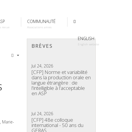
ASP
COMMUNAUTÉ
a revue
Associations amies
ENGLISH
English website
BRÈVES
Jul 24, 2026
[CFP] Norme et variabilité
dans la production orale en
langue étrangère : de
S
l'intelligible à l'acceptable
en ASP
Jul 24, 2026
[CFP] 48e colloque
 Marie-
international - 50 ans du
GERAS