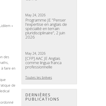
May 24, 2026
Programme JE "Penser
l'expertise en anglais de
Lidilem «
spécialité en terrain
pluridisciplinaire", 2 juin
2026
May 24, 2026
on des
[CFP] AAC JE Anglais
comme lingua franca
maths,
professionnelle
 à faire en
Toutes les brèves
ique
pratique de
Medical
DERNIÈRES
PUBLICATIONS
oordonné