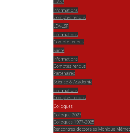
L-ASP
Informations
Comptes rendus
LEA-LSP
Informations
Compte rendus
Santé
Informations
Comptes rendus
Partenaires
Science & Academia
Informations
Comptes rendus
Colloques
Colloque 2027
Colloques 1977-2025
Rencontres doctorales Monique Mémet