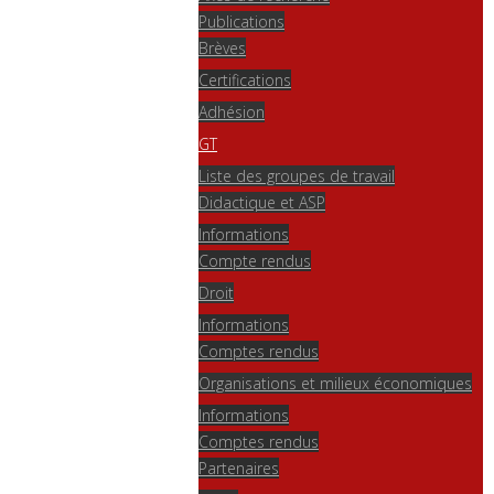
Publications
Brèves
Certifications
Adhésion
GT
Liste des groupes de travail
Didactique et ASP
Informations
Compte rendus
Droit
Informations
Comptes rendus
Organisations et milieux économiques
Informations
Comptes rendus
Partenaires