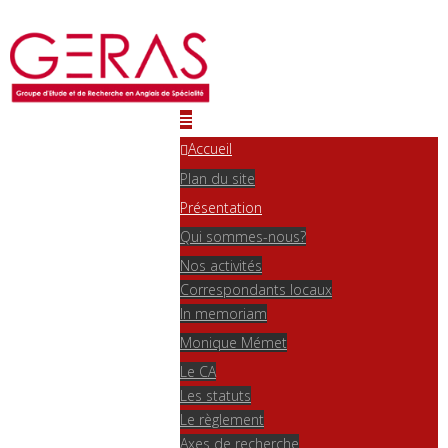
Accueil
Plan du site
Présentation
Qui sommes-nous?
Nos activités
Correspondants locaux
In memoriam
Monique Mémet
Le CA
Les statuts
Le règlement
Axes de recherche