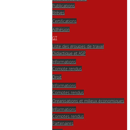
Publications
Brèves
Certifications
Adhésion
GT
Liste des groupes de travail
Didactique et ASP
Informations
Compte rendus
Droit
Informations
Comptes rendus
Organisations et milieux économiques
Informations
Comptes rendus
Partenaires