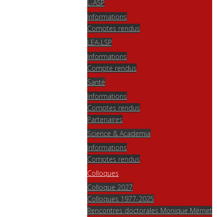
L-ASP
Informations
Comptes rendus
LEA-LSP
Informations
Compte rendus
Santé
Informations
Comptes rendus
Partenaires
Science & Academia
Informations
Comptes rendus
Colloques
Colloque 2027
Colloques 1977-2025
Rencontres doctorales Monique Mémet