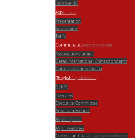
Initiative 4G
Asp
La revue
Présentation
Sommaires
Tarifs
Communauté
Associations amies
Associations amies
Geras International Correspondents
Correspondants locaux
English
English website
GERAS
Overview
Executive Committee
Areas of research
ASp
Our journal
ASp - overview
Current and past issues
openedition.org