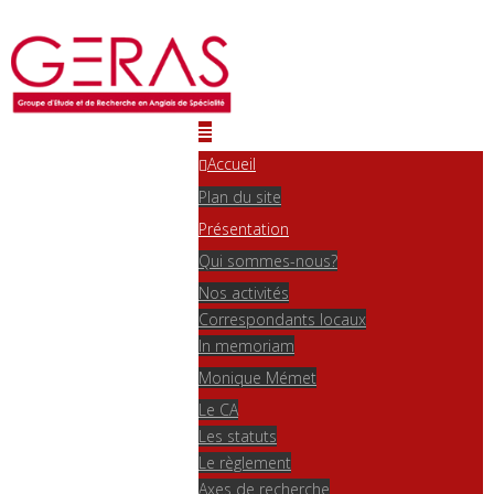
Accueil
Plan du site
Présentation
Qui sommes-nous?
Nos activités
Correspondants locaux
In memoriam
Monique Mémet
Le CA
Les statuts
Le règlement
Axes de recherche