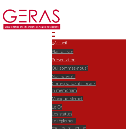
Accueil
Plan du site
Présentation
Qui sommes-nous?
Nos activités
Correspondants locaux
In memoriam
Monique Mémet
Le CA
Les statuts
Le règlement
Axes de recherche