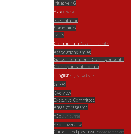
Initiative 4G
Asp
La revue
Présentation
Sommaires
Tarifs
Communauté
Associations amies
Associations amies
Geras International Correspondents
Correspondants locaux
English
English website
GERAS
Overview
Executive Committee
Areas of research
ASp
Our journal
ASp - overview
Current and past issues
openedition.org