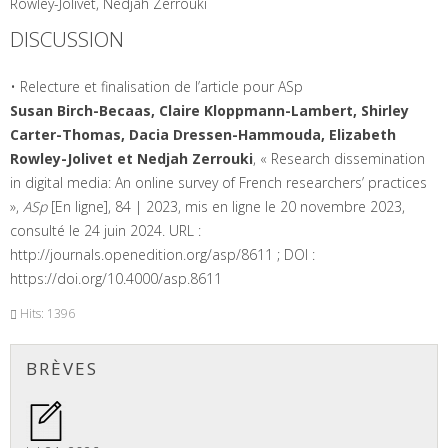
Rowley-Jolivet, Nedjah Zerrouki
DISCUSSION
• Relecture et finalisation de l’article pour ASp
Susan Birch-Becaas, Claire Kloppmann-Lambert, Shirley
Carter-Thomas, Dacia Dressen-Hammouda, Elizabeth
Rowley-Jolivet et Nedjah Zerrouki
, « Research dissemination
in digital media: An online survey of French researchers’ practices
»,
ASp
[En ligne], 84 | 2023, mis en ligne le 20 novembre 2023,
consulté le 24 juin 2024. URL :
http://journals.openedition.org/asp/8611 ; DOI :
https://doi.org/10.4000/asp.8611
Hits: 1396
BRÈVES