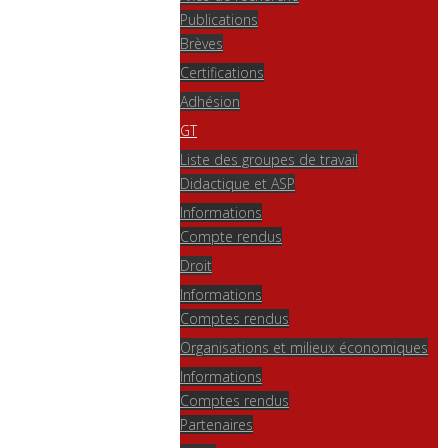
Publications
Brèves
Certifications
Adhésion
GT
Liste des groupes de travail
Didactique et ASP
Informations
Compte rendus
Droit
Informations
Comptes rendus
Organisations et milieux économiques
Informations
Comptes rendus
Partenaires