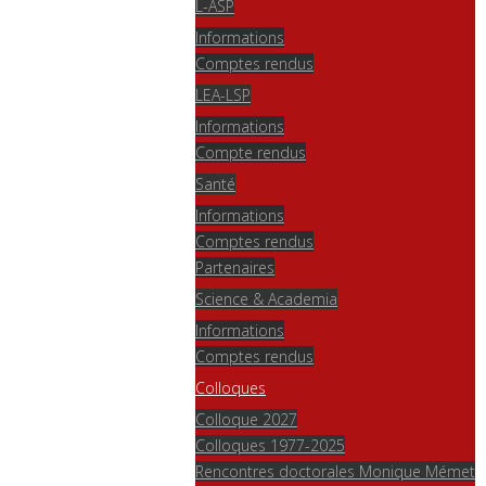
L-ASP
Informations
Comptes rendus
LEA-LSP
Informations
Compte rendus
Santé
Informations
Comptes rendus
Partenaires
Science & Academia
Informations
Comptes rendus
Colloques
Colloque 2027
Colloques 1977-2025
Rencontres doctorales Monique Mémet