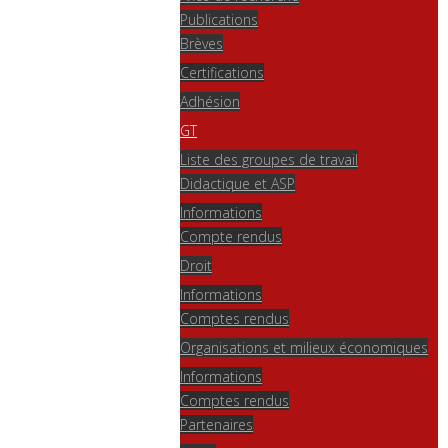
Publications
Brèves
Certifications
Adhésion
GT
Liste des groupes de travail
Didactique et ASP
Informations
Compte rendus
Droit
Informations
Comptes rendus
Organisations et milieux économiques
Informations
Comptes rendus
Partenaires