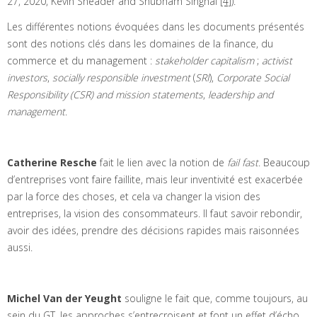
27, 2020, Kevin Sneader and Shubham Singhal
[4]
).
Les différentes notions évoquées dans les documents présentés
sont des notions clés dans les domaines de la finance, du
commerce et du management :
stakeholder capitalism
;
activist
investors
,
socially responsible investment
(
SRI
),
Corporate Social
Responsibility (CSR)
and mission statements
,
leadership and
management
.
Catherine Resche
fait le lien avec la notion de
fail fast
. Beaucoup
d’entreprises vont faire faillite, mais leur inventivité est exacerbée
par la force des choses, et cela va changer la vision des
entreprises, la vision des consommateurs. Il faut savoir rebondir,
avoir des idées, prendre des décisions rapides mais raisonnées
aussi.
Michel Van der Yeught
souligne le fait que, comme toujours, au
sein du GT, les approches s’entrecroisent et font un effet d’écho.