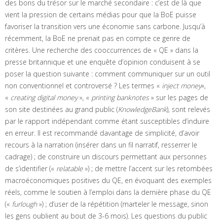
des bons du trésor sur le marché secondaire : c’est de là que
vient la pression de certains médias pour que la BoE puisse
favoriser la transition vers une économie sans carbone. Jusqu’à
récemment, la BoE ne prenait pas en compte ce genre de
critères. Une recherche des cooccurrences de « QE » dans la
presse britannique et une enquête d’opinion conduisent à se
poser la question suivante : comment communiquer sur un outil
non conventionnel et controversé ? Les termes «
inject money
»,
«
creating digital money
», «
printing banknotes
» sur les pages de
son site destinées au grand public (
KnowledgeBank
), sont relevés
par le rapport indépendant comme étant susceptibles d’induire
en erreur. Il est recommandé davantage de simplicité, d’avoir
recours à la narration (insérer dans un fil narratif, resserrer le
cadrage) ; de construire un discours permettant aux personnes
de s’identifier («
relatable
») ; de mettre l’accent sur les retombées
macroéconomiques positives du QE, en évoquant des exemples
réels, comme le soutien à l’emploi dans la dernière phase du QE
(«
furlough
») ; d’user de la répétition (marteler le message, sinon
les gens oublient au bout de 3-6 mois). Les questions du public