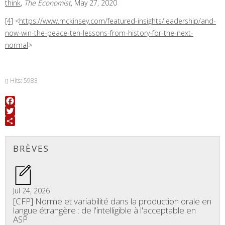
think
,
The Economist
, May 27, 2020
[4]
<
https://www.mckinsey.com/featured-insights/leadership/and-
now-win-the-peace-ten-lessons-from-history-for-the-next-
normal
>
Hits: 5983
Facebook
Twitter
Share
BRÈVES
Jul 24, 2026
[CFP] Norme et variabilité dans la production orale en
langue étrangère : de l'intelligible à l'acceptable en
ASP