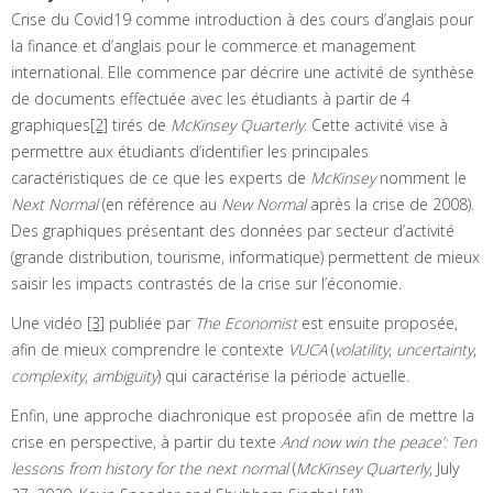
Crise du Covid19 comme introduction à des cours d’anglais pour
la finance et d’anglais pour le commerce et management
international. Elle commence par décrire une activité de synthèse
de documents effectuée avec les étudiants à partir de 4
graphiques
[2]
tirés de
McKinsey Quarterly
. Cette activité vise à
permettre aux étudiants d’identifier les principales
caractéristiques de ce que les experts de
McKinsey
nomment le
Next Normal
(en référence au
New Normal
après la crise de 2008).
Des graphiques présentant des données par secteur d’activité
(grande distribution, tourisme, informatique) permettent de mieux
saisir les impacts contrastés de la crise sur l’économie.
Une vidéo
[3]
publiée par
The Economist
est ensuite proposée,
afin de mieux comprendre le contexte
VUCA
(
volatility
,
uncertainty
,
complexity
,
ambiguity
) qui caractérise la période actuelle.
Enfin, une approche diachronique est proposée afin de mettre la
crise en perspective, à partir du texte
And now win the peace’: Ten
lessons from history for the next normal
(
McKinsey Quarterly
, July