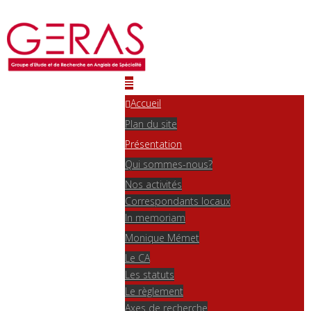
Accueil
Plan du site
Présentation
Qui sommes-nous?
Nos activités
Correspondants locaux
In memoriam
Monique Mémet
Le CA
Les statuts
Le règlement
Axes de recherche