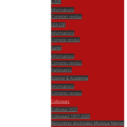
L-ASP
Informations
Comptes rendus
LEA-LSP
Informations
Compte rendus
Santé
Informations
Comptes rendus
Partenaires
Science & Academia
Informations
Comptes rendus
Colloques
Colloque 2027
Colloques 1977-2025
Rencontres doctorales Monique Mémet