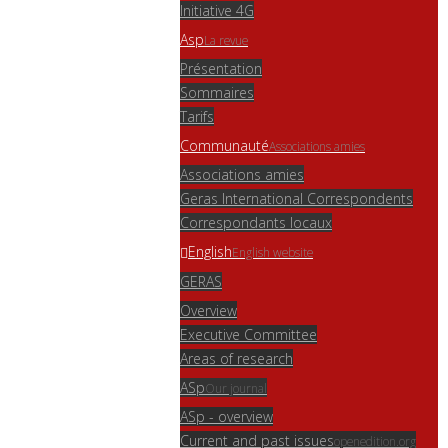
Initiative 4G
Asp
La revue
Présentation
Sommaires
Tarifs
Communauté
Associations amies
Associations amies
Geras International Correspondents
Correspondants locaux
English
English website
GERAS
Overview
Executive Committee
Areas of research
ASp
Our journal
ASp - overview
Current and past issues
openedition.org