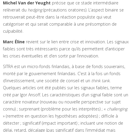
Michel Van der Yeught
précise que ce stade intermédiaire
relèverait du
hedging
(précautions oratoires). L’aspect binaire se
retrouverait peut-être dans la réaction populiste qui veut
catégoriser et qui serait comparable à une présomption de
culpabilité.
Marc Éline
revient sur le lien entre crise et innovation. Les signaux
faibles sont très intéressants parce qu’ils permettent d’anticiper
les crises éventuelles et d’en sortir par l’innovation.
SITRA est un micro-fonds finlandais, à base de fonds souverains,
monté par le gouvernement finlandais. C’est à la fois un fonds
d’investissement, une société de conseil et un
think tank
.
Quelques articles ont été publiés sur les signaux faibles, terme
créé par Igor Ansoff. Les caractéristiques d’un signal faible sont un
caractère novateur (nouveau ou nouvelle perspective sur sujet
connu) ; surprenant (problème pour les interprètes) ; «
challenging
» (remettre en question les hypothèses adoptées) ; difficile à
détecter ; significatif (impact important) ; incluant une notion de
délai, retard, décalage (pas significatif dans l’immédiat mais