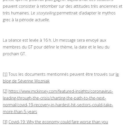
peuvent consister à retomber sur des attitudes très anciennes et
très humaines. Le
storytelling
permettrait d’adapter le mythos
grec à la période actuelle.
La séance est levée à 16 h. Un message sera envoyé aux
membres du GT pour définir le thème, la date et le lieu du
prochain GT.
[1]
Tous les documents mentionnés peuvent être trouvés sur
le
blog de Séverine Wozniak
[2]
https://www.mckinsey.com/featured-insights/coronavirus-
leading-through-the-crisis/charting-the-path-to-the-next-
normal/covid-19-recovery-in-hardest-hit-sectors-could-take-
more-than-5-years
[3]
Covid-19: Why the economy could fare worse than you