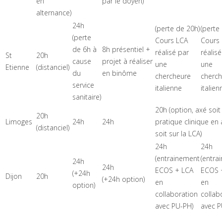
en
par le doyen)
alternance)
24h
(perte de 20h)
(perte
(perte
Cours LCA
Cours
de 6h à
8h présentiel +
réalisé par
réalis
St
20h
cause
projet à réaliser
une
une
Etienne
(distanciel)
du
en binôme
chercheure
cherc
service
italienne
italien
sanitaire)
20h (option, axé soit 
20h
Limoges
24h
24h
pratique clinique en 
(distanciel)
soit sur la LCA)
24h
24h
(entrainement
(entra
24h
24h
ECOS + LCA
ECOS 
(+24h
Dijon
20h
(+24h option)
en
en
option)
collaboration
collab
avec PU-PH)
avec P