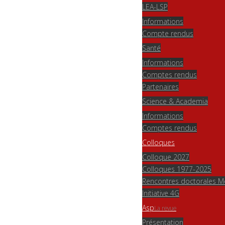
LEA-LSP
Informations
Compte rendus
Santé
Informations
Comptes rendus
Partenaires
Science & Academia
Informations
Comptes rendus
Colloques
Colloque 2027
Colloques 1977-2025
Rencontres doctorales 
Initiative 4G
Asp
La revue
Présentation