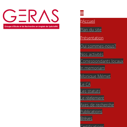
Accueil
Plan du site
Présentation
Qui sommes-nous?
Nos activités
Correspondants locaux
In memoriam
Monique Mémet
Le CA
Les statuts
Le règlement
Axes de recherche
Publications
Brèves
Certifications