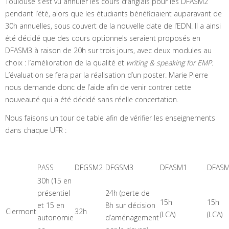
Toulouse s’est vu annuler les cours d’anglais pour les DFASM2
pendant l’été, alors que les étudiants bénéficiaient auparavant de
30h annuelles, sous couvert de la nouvelle date de l’EDN. Il a ainsi
été décidé que des cours optionnels seraient proposés en
DFASM3 à raison de 20h sur trois jours, avec deux modules au
choix : l’amélioration de la qualité et
writing & speaking for EMP
.
L’évaluation se fera par la réalisation d’un poster. Marie Pierre
nous demande donc de l’aide afin de venir contrer cette
nouveauté qui a été décidé sans réelle concertation.
Nous faisons un tour de table afin de vérifier les enseignements
dans chaque UFR :
PASS
DFGSM2
DFGSM3
DFASM1
DFAS
30h (15 en
présentiel
24h (perte de
15h
15h
et 15 en
8h sur décision
Clermont
32h
(LCA)
(LCA)
autonomie
d’aménagement