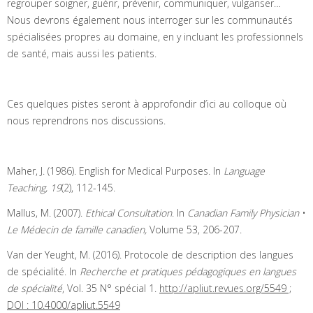
regrouper soigner, guérir, prévenir, communiquer, vulgariser…
Nous devrons également nous interroger sur les communautés
spécialisées propres au domaine, en y incluant les professionnels
de santé, mais aussi les patients.
Ces quelques pistes seront à approfondir d’ici au colloque où
nous reprendrons nos discussions.
Maher, J. (1986). English for Medical Purposes. In
Language
Teaching,
19
(2), 112-145.
Mallus, M. (2007).
Ethical Consultation
. In
Canadian Family Physician
•
Le Médecin de famille canadien,
Volume 53, 206-207.
Van der Yeught, M. (2016). Protocole de description des langues
de spécialité. In
Recherche et pratiques pédagogiques en langues
de spécialité
, Vol. 35 N° spécial 1.
http://apliut.revues.org/5549 ;
DOI : 10.4000/apliut.5549