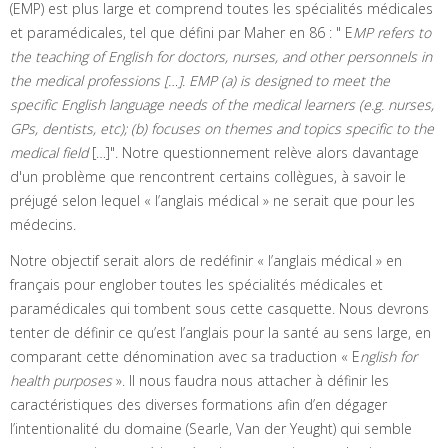
(EMP) est plus large et comprend toutes les spécialités médicales
et paramédicales, tel que défini par Maher en 86 : " E
MP refers to
the teaching of English for doctors, nurses, and other personnels in
the medical professions […]. EMP (a) is designed to meet the
specific English language needs of the medical learners (e.g. nurses,
GPs, dentists, etc); (b) focuses on themes and topics specific to the
medical field
[…]". Notre questionnement relève alors davantage
d'un problème que rencontrent certains collègues, à savoir le
préjugé selon lequel « l’anglais médical » ne serait que pour les
médecins.
Notre objectif serait alors de redéfinir « l’anglais médical » en
français pour englober toutes les spécialités médicales et
paramédicales qui tombent sous cette casquette. Nous devrons
tenter de définir ce qu’est l’anglais pour la santé au sens large, en
comparant cette dénomination avec sa traduction « E
nglish for
health purposes
». Il nous faudra nous attacher à définir les
caractéristiques des diverses formations afin d’en dégager
l’intentionalité du domaine (Searle, Van der Yeught) qui semble