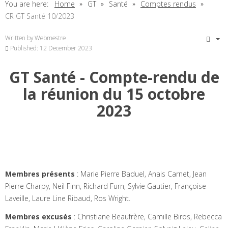
You are here:
Home
GT
Santé
Comptes rendus
CR GT Santé 10/2023
Written by
Webmestre
Published: 12 December 2023
GT Santé - Compte-rendu de
la réunion du 15 octobre
2023
Membres présents
: Marie Pierre Baduel, Anais Carnet, Jean
Pierre Charpy, Neil Finn, Richard Furn, Sylvie Gautier, Françoise
Laveille, Laure Line Ribaud, Ros Wright.
Membres excusés
: Christiane Beaufrère, Camille Biros, Rebecca