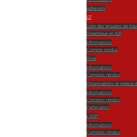
Adhésion
GT
Liste des groupes de trav
Didactique et ASP
Informations
Compte rendus
Droit
Informations
Comptes rendus
Organisations et milieu
Informations
Comptes rendus
Partenaires
L-ASP
Informations
Comptes rendus