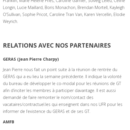
Franklin, Marie Hélène Fries, Caroline Garnier, Solveig Leleu, Celine
Longin, Lucie Maillard, Boris Monachon, Brendan Mortell, Kayleigh
O’Sullivan, Sophie Pricot, Caroline Tran Van, Karen Vercellin, Elodie
Weyrich.
RELATIONS AVEC NOS PARTENAIRES
GERAS (Jean Pierre Charpy)
Jean Pierre nous fait un point suite à la réunion de rentrée du
GERAS qui a eu lieu la semaine précédente. Il indique la volonté
du bureau de développer le co-modal pour les réunions de GT
afin d’inciter les membres à participer davantage. Il est aussi
demandé de faire remonter le nom/contact des
vacataires/contractuel.les qui enseignent dans nos UFR pour les
informer de l’existence du GERAS et de ses GT.
AMFB