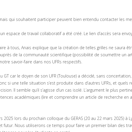
n mais qui souhaitent participer peuvent bien entendu contacter les 
 un espace de travail collaboratif a été créé. Le lien d’accès sera envo
 à tous, Anais explique que la création de telles grilles ne saura êt
auprès de la communauté scientifique (possibilité de soumettre un art
 notre savoir-faire dans nos UFRs respectifs.
du GT car le doyen de son UFR (Toulouse) a décidé, sans concertation,
 si une telle situation s’est produite dans d’autres UFRs, et quels r
cision. Il semble qu’il s’agisse d’un cas isolé. L’argument le plus pertin
pétences académiques (lire et comprendre un article de recherche en a
rs 2025 lors du prochain colloque du GERAS (20 au 22 mars 2025) à Ly
et futur. Nous utiliserons ce temps pour faire un premier bilan des tr