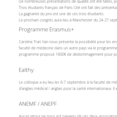
De nombreuses présentations de qualité ont été faites, po
Trois étudiants français de Paris Cité ont fait des présent
La gagnante du prix est une de ces trois étudiants.
Le prochain congrès aura lieu à Manchester du 24-27 se
Programme Erasmus+
Caroline Tran Van nous présente la possibilité pour les e
faculté de médecine dans un autre pays via le programme E
programme propose 1600€ de dédommagement pour part
Ealthy
Le colloque a eu lieu les 6-7 septembre à la faculté de 
d’anglais médical / anglais pour la santé internationaux. Il
ANEMF / ANEPF
Aucun retour ne nous est parvenu de ces deux associatio