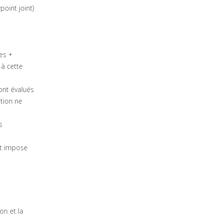
oint joint)
es +
 à cette
ont évalués
ation ne
s
et impose
on et la