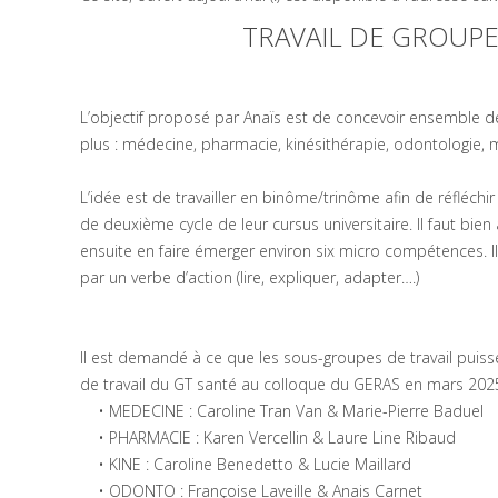
TRAVAIL DE GROUPE
L’objectif proposé par Anaïs est de concevoir ensemble de
plus : médecine, pharmacie, kinésithérapie, odontologie, 
L’idée est de travailler en binôme/trinôme afin de réfléch
de deuxième cycle de leur cursus universitaire. Il faut 
ensuite en faire émerger environ six micro compétences
par un verbe d’action (lire, expliquer, adapter….)
Il est demandé à ce que les sous-groupes de travail puiss
de travail du GT santé au colloque du GERAS en mars 20
• MEDECINE : Caroline Tran Van & Marie-Pierre Baduel
• PHARMACIE : Karen Vercellin & Laure Line Ribaud
• KINE : Caroline Benedetto & Lucie Maillard
• ODONTO : Françoise Laveille & Anais Carnet