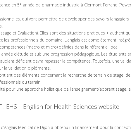
ence en 5° année de pharmacie industrie à Clermont Ferrand (Powerp
ionnelles, qui vont permettre de développer des savoirs langagiers
s.
sage et Evaluation). Elles sont des situations pratiques + authentiqu
avec les professionnels du domaine. L’anglais est complètement intégré
 compétences (macro et micro) définies dans le référentiel local.
 année d’étude et suit une progression pédagogique. Les étudiants s
Un étudiant déficient devra repasser la compétence. Toutefois, une valid
ur la validation diplômante.
contient des éléments concernant la recherche de terrain de stage, de
fessionnels du terrain.
arité pour une approche holistique de l’enseignement/apprentissage, 
 : EHS – English for Health Sciences website
d’Anglais Médical de Dijon a obtenu un financement pour la concepti