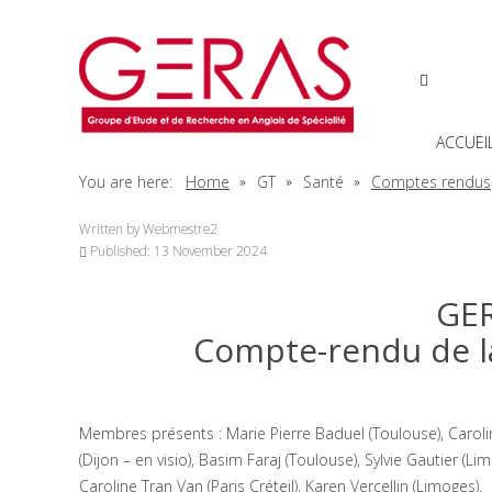
ACCUEI
You are here:
Home
GT
Santé
Comptes rendus
Written by
Webmestre2
Published: 13 November 2024
GER
Compte-rendu de l
Membres présents : Marie Pierre Baduel (Toulouse), Caroline
(Dijon – en visio), Basim Faraj (Toulouse), Sylvie Gautier (Li
Caroline Tran Van (Paris Créteil), Karen Vercellin (Limoges).