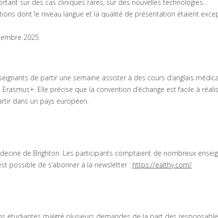
rtant sur des cas cliniques rares, sur des nouvelles technologies…
ations dont le niveau langue et la qualité de présentation étaient exce
ptembre 2025.
nseignants de partir une semaine assister à des cours d’anglais médic
rasmus+. Elle précise que la convention d’échange est facile à réalis
ir dans un pays européen.
médecine de Brighton. Les participants comptaient de nombreux ensei
 est possible de s’abonner à la newsletter :
https://ealthy.com/
ns étudiantes malgré plusieurs demandes de la part des responsable