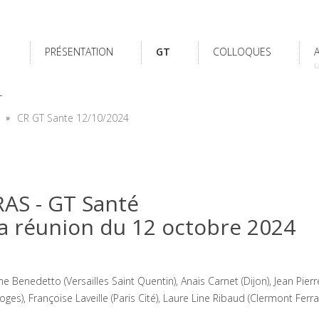
PRÉSENTATION
GT
COLLOQUES
L
L
CR GT Sante 12/10/2024
AS - GT Santé
a réunion du 12 octobre 2024
 Benedetto (Versailles Saint Quentin), Anais Carnet (Dijon), Jean Pier
moges), Françoise Laveille (Paris Cité), Laure Line Ribaud (Clermont Ferra