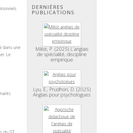
DERNIÈRES
ptionnels.
PUBLICATIONS
al dans une
Millot, P. (2025) L'anglais
de spécialité, discipline
er. Le
empirique
Lyu, E., Prudhon, D. (2025)
gnants
Anglais pour psychologues
s du GT.