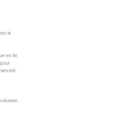
ons le
er en fin
 pour
mmencent
a réunion