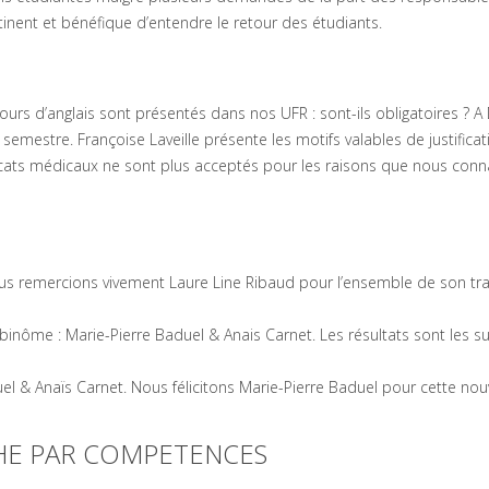
inent et bénéfique d’entendre le retour des étudiants.
urs d’anglais sont présentés dans nos UFR : sont-ils obligatoires ? A Di
emestre. Françoise Laveille présente les motifs valables de justificat
tificats médicaux ne sont plus acceptés pour les raisons que nous con
s remercions vivement Laure Line Ribaud pour l’ensemble de son trav
nôme : Marie-Pierre Baduel & Anais Carnet. Les résultats sont les sui
l & Anaïs Carnet. Nous félicitons Marie-Pierre Baduel pour cette nou
E PAR COMPETENCES