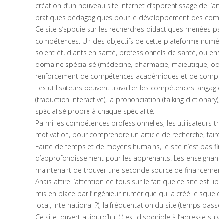
création d’un nouveau site Internet d’apprentissage de l’
pratiques pédagogiques pour le développement des co
Ce site s’appuie sur les recherches didactiques menées pa
compétences. Un des objectifs de cette plateforme numéri
soient étudiants en santé, professionnels de santé, ou e
domaine spécialisé (médecine, pharmacie, maïeutique, odontol
renforcement de compétences académiques et de compét
Les utilisateurs peuvent travailler les compétences langag
(traduction interactive), la prononciation (talking dictionar
spécialisé propre à chaque spécialité.
Parmi les compétences professionnelles, les utilisateurs 
motivation, pour comprendre un article de recherche, fair
Faute de temps et de moyens humains, le site n’est pas f
d’approfondissement pour les apprenants. Les enseignants 
maintenant de trouver une seconde source de financement
Anais attire l’attention de tous sur le fait que ce site es
mis en place par l’ingénieur numérique qui a créé le squelet
local, international ?), la fréquentation du site (temps pass
Ce site, ouvert aujourd’hui (!) est disponible à l’adresse sui