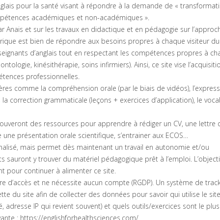
anglais pour la santé visant à répondre à la demande de « transformat
mpétences académiques et non-académiques ».
r Anais et sur les travaux en didactique et en pédagogie sur l’approc
que est bien de répondre aux besoins propres à chaque visiteur du si
nseignants d’anglais tout en respectant les compétences propres à c
ogie, kinésithérapie, soins infirmiers). Ainsi, ce site vise l’acquisitio
ences professionnelles.
ières comme la compréhension orale (par le biais de vidéos), l’express
y), la correction grammaticale (leçons + exercices d’application), le voca
trouveront des ressources pour apprendre à rédiger un CV, une lettre 
e une présentation orale scientifique, s’entrainer aux ECOS…
inalisé, mais permet dès maintenant un travail en autonomie et/ou
sauront y trouver du matériel pédagogique prêt à l’emploi. L’objecti
 pour continuer à alimenter ce site.
t libre d’accès et ne nécessite aucun compte (RGDP). Un système de trac
te du site afin de collecter des données pour savoir qui utilise le site
é, adresse IP qui revient souvent) et quels outils/exercices sont le plus 
vante :
https://englishforhealthsciences.com/