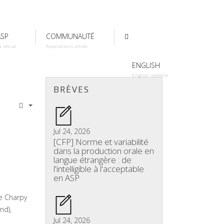
ASP
COMMUNAUTÉ
a revue
Associations amies
ENGLISH
English website
BRÈVES
Jul 24, 2026
[CFP] Norme et variabilité
dans la production orale en
langue étrangère : de
l'intelligible à l'acceptable
en ASP
re Charpy
nd),
Jul 24, 2026