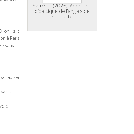
Sarré, C. (2025). Approche
didactique de l'anglais de
spécialité
jon, ils le
ion à Paris
naissons
ail au sein
vants :
velle