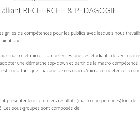
 alliant RECHERCHE & PEDAGOGIE
s grilles de compétences pour les publics avec lesquels nous travaill
maïeutique.
ir aux macro- et micro- compétences que ces étudiants doivent maitris
bien adopter une démarche top-down et partir de la macro compétence
. Il est important que chacune de ces macro/micro compétences co
ent présenter leurs premiers résultats (macro compétences) lors de l
25. Les sous-groupes sont composés de :