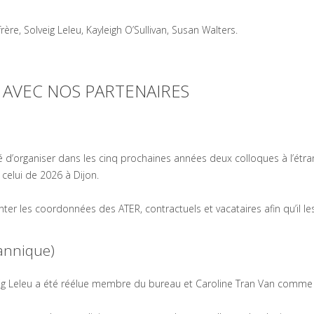
re, Solveig Leleu, Kayleigh O’Sullivan, Susan Walters.
 AVEC NOS PARTENAIRES
é d’organiser dans les cinq prochaines années deux colloques à l’étra
 celui de 2026 à Dijon.
er les coordonnées des ATER, contractuels et vacataires afin qu’il le
annique)
veig Leleu a été réélue membre du bureau et Caroline Tran Van comme