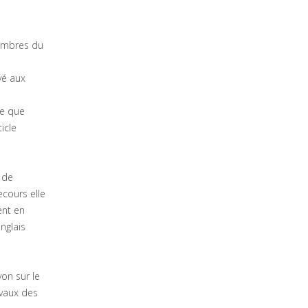
membres du
yé aux
re que
icle
 de
ecours elle
ent en
nglais
on sur le
avaux des