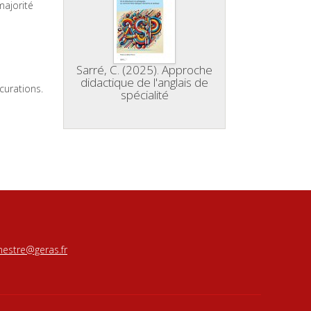
majorité
Sarré, C. (2025). Approche
didactique de l'anglais de
curations.
spécialité
estre@geras.fr