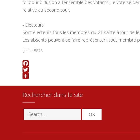
foi pour diffusion à l’ensemble des votants. Le vote se dér
relative au second tour.
- Electeurs
Sont électeurs tous les membres du GT santé à jour de leu
Les absents peuvent se faire représenter : tout membre p
Hits: 5878
Facebook
Twitter
Share
Rechercher dans le site
OK