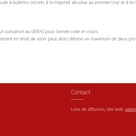
oule à bulletins secrets à la majorité absolue au premier tour et à la 
r cotisation au GERAS pour l’année civile en cours.
résent en droit de voter peut alors détenir un maximum de deux pro
Contact
Liste de diffusion, site web:
webm