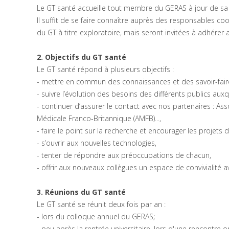
Le GT santé accueille tout membre du GERAS à jour de sa c
Il suffit de se faire connaître auprès des responsables c
du GT à titre exploratoire, mais seront invitées à adhérer 
2. Objectifs du GT santé
Le GT santé répond à plusieurs objectifs :
- mettre en commun des connaissances et des savoir-fai
- suivre l’évolution des besoins des différents publics au
- continuer d’assurer le contact avec nos partenaires : A
Médicale Franco-Britannique (AMFB)...,
- faire le point sur la recherche et encourager les projets
- s’ouvrir aux nouvelles technologies,
- tenter de répondre aux préoccupations de chacun,
- offrir aux nouveaux collègues un espace de convivialité a
3. Réunions du GT santé
Le GT santé se réunit deux fois par an :
- lors du colloque annuel du GERAS;
- peu après la rentrée universitaire, lors d'une rencontre 