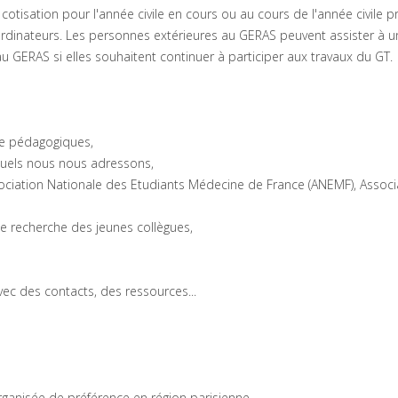
otisation pour l'année civile en cours ou au cours de l'année civile 
oordinateurs. Les personnes extérieures au GERAS peuvent assister à 
au GERAS si elles souhaitent continuer à participer aux travaux du GT.
re pédagogiques,
xquels nous nous adressons,
ssociation Nationale des Etudiants Médecine de France (ANEMF), Associ
 de recherche des jeunes collègues,
vec des contacts, des ressources...
organisée de préférence en région parisienne.