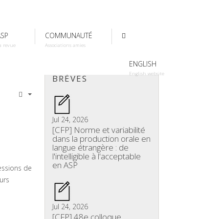
ASP
COMMUNAUTÉ
a revue
Associations amies
ENGLISH
English website
BRÈVES
Jul 24, 2026
[CFP] Norme et variabilité
dans la production orale en
langue étrangère : de
l'intelligible à l'acceptable
en ASP
fessions de
urs
Jul 24, 2026
[CFP] 48e colloque