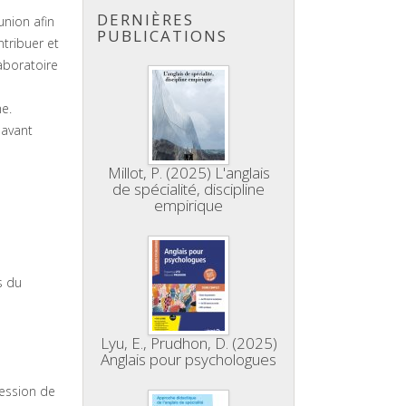
DERNIÈRES
union afin
PUBLICATIONS
ntribuer et
laboratoire
he.
 avant
Millot, P. (2025) L'anglais
de spécialité, discipline
empirique
s du
Lyu, E., Prudhon, D. (2025)
Anglais pour psychologues
fession de