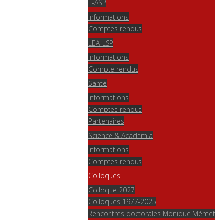
L-ASP
Informations
Comptes rendus
LEA-LSP
Informations
Compte rendus
Santé
Informations
Comptes rendus
Partenaires
Science & Academia
Informations
Comptes rendus
Colloques
Colloque 2027
Colloques 1977-2025
Rencontres doctorales Monique Mémet