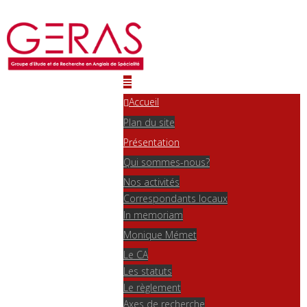
Accueil
Plan du site
Présentation
Qui sommes-nous?
Nos activités
Correspondants locaux
In memoriam
Monique Mémet
Le CA
Les statuts
Le règlement
Axes de recherche