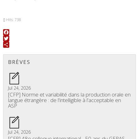
Hits: 738
Facebook
Twitter
Share
BRÈVES
Jul 24, 2026
[CFP] Norme et variabilité dans la production orale en
langue étrangère : de l'intelligible à l'acceptable en
ASP
Jul 24, 2026
[CFP] 48e colloque international - 50 ans du GERAS