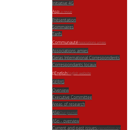
Initiative 4G
Asp
La revue
Présentation
Sommaires
Tarifs
Communauté
Associations amies
Associations amies
Geras International Correspondents
Correspondants locaux
English
English website
GERAS
Overview
Executive Committee
Areas of research
ASp
Our journal
ASp - overview
Current and past issues
openedition.org