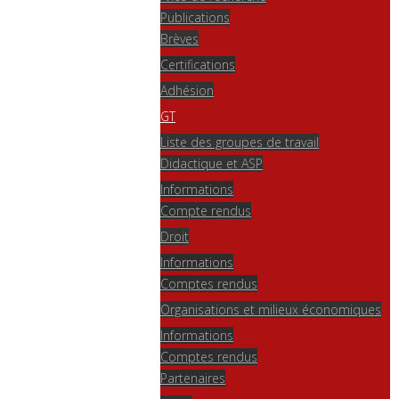
Publications
Brèves
Certifications
Adhésion
GT
Liste des groupes de travail
Didactique et ASP
Informations
Compte rendus
Droit
Informations
Comptes rendus
Organisations et milieux économiques
Informations
Comptes rendus
Partenaires