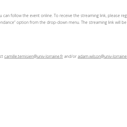
 can follow the event online. To receive the streaming link, please regi
ttendance” option from the drop-down menu. The streaming link will be
act
camille.ternisien@univ-lorraine.fr
and/or
adam.wilson@univ-lorraine.