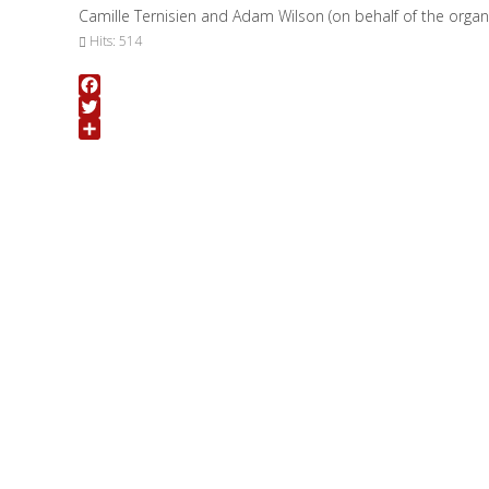
Camille Ternisien and Adam Wilson (on behalf of the orga
Hits: 514
Facebook
Twitter
Share