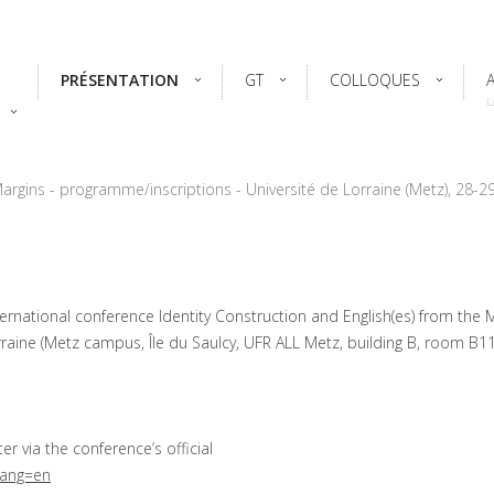
PRÉSENTATION
GT
COLLOQUES
L
Margins - programme/inscriptions - Université de Lorraine (Metz), 28-
rnational conference Identity Construction and English(es) from the M
rraine (Metz campus, Île du Saulcy, UFR ALL Metz, building B, room B11
r via the conference’s official
?lang=en