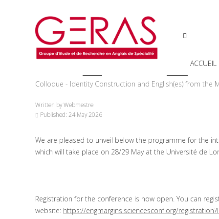
ACCUEIL
You are here:
Home
Présentation
Brèves
Colloque - Identity Construction and English(es) from the 
Written by
Webmestre
Published: 24 May 2026
We are pleased to unveil below the programme for the inte
which will take place on 28/29 May at the Université de Lo
Registration for the conference is now open. You can registe
website:
https://engmargins.sciencesconf.org/registration