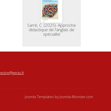
Sarré, C. (2025). Approche
didactique de l'anglais de
spécialité
estre@geras.fr
Joomla Templates
by Joomla-Monster.com