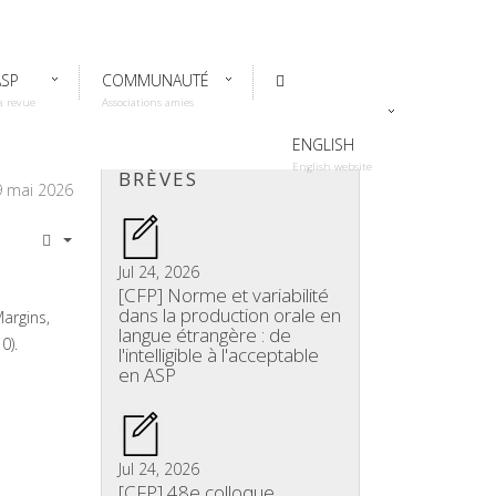
ASP
COMMUNAUTÉ
a revue
Associations amies
ENGLISH
English website
BRÈVES
29 mai 2026
Jul 24, 2026
[CFP] Norme et variabilité
dans la production orale en
argins,
langue étrangère : de
0).
l'intelligible à l'acceptable
en ASP
Jul 24, 2026
[CFP] 48e colloque