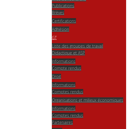
Publications
Brèves
Certifications
Adhésion
GT
Liste des groupes de travail
Didactique et ASP
Informations
Compte rendus
Droit
Informations
Comptes rendus
Organisations et milieux économiques
Informations
Comptes rendus
Partenaires