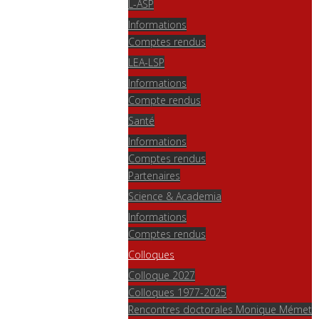
L-ASP
Informations
Comptes rendus
LEA-LSP
Informations
Compte rendus
Santé
Informations
Comptes rendus
Partenaires
Science & Academia
Informations
Comptes rendus
Colloques
Colloque 2027
Colloques 1977-2025
Rencontres doctorales Monique Mémet