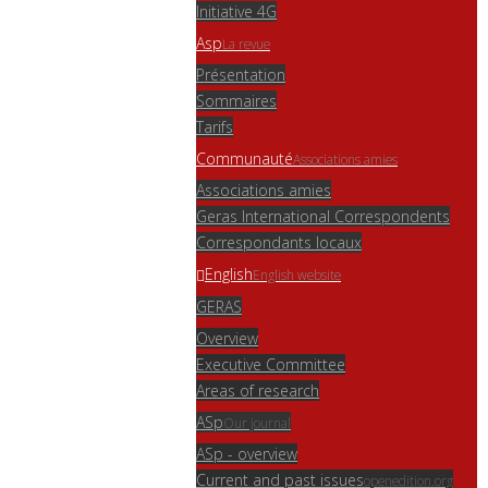
Initiative 4G
Asp
La revue
Présentation
Sommaires
Tarifs
Communauté
Associations amies
Associations amies
Geras International Correspondents
Correspondants locaux
English
English website
GERAS
Overview
Executive Committee
Areas of research
ASp
Our journal
ASp - overview
Current and past issues
openedition.org