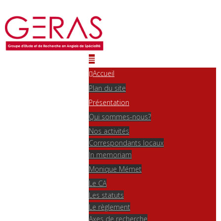
Accueil
Plan du site
Présentation
Qui sommes-nous?
Nos activités
Correspondants locaux
In memoriam
Monique Mémet
Le CA
Les statuts
Le règlement
Axes de recherche